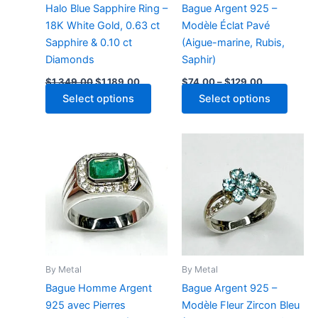
Halo Blue Sapphire Ring –
Bague Argent 925 –
18K White Gold, 0.63 ct
Modèle Éclat Pavé
Sapphire & 0.10 ct
(Aigue-marine, Rubis,
Diamonds
Saphir)
Original
Current
Price
$
1,349.00
$
1,189.00
$
74.00
–
$
129.00
price
price
range:
This
Select options
Select options
was:
is:
$74.00
$1,349.00.
$1,189.00.
through
produ
$129.00
has
multip
varian
The
optio
may
be
chose
on
By Metal
By Metal
the
Bague Homme Argent
Bague Argent 925 –
produ
925 avec Pierres
Modèle Fleur Zircon Bleu