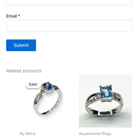
Email
*
Related products
Sale!
Sale!
By Metal
Aquamarine Rings