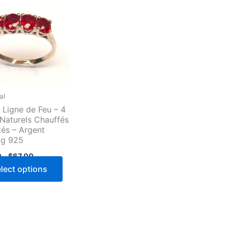
al
 Ligne de Feu – 4
 Naturels Chauffés
tés – Argent
ng 925
Price
0
–
$
67.00
range:
This
lect options
$47.00
through
product
$67.00
has
multiple
variants.