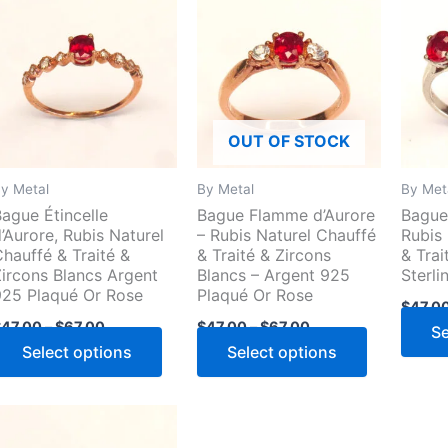
OUT OF STOCK
y Metal
By Metal
By Met
Bague Étincelle
Bague Flamme d’Aurore
Bague
’Aurore, Rubis Naturel
– Rubis Naturel Chauffé
Rubis
hauffé & Traité &
& Traité & Zircons
& Trai
Zircons Blancs Argent
Blancs – Argent 925
Sterli
925 Plaqué Or Rose
Plaqué Or Rose
$
47.0
Price
Price
$
47.00
–
$
67.00
$
47.00
–
$
67.00
Se
range:
range:
This
This
Select options
Select options
ct
$47.00
$47.00
through
through
product
product
$67.00
$67.00
has
has
ple
multiple
multiple
ts.