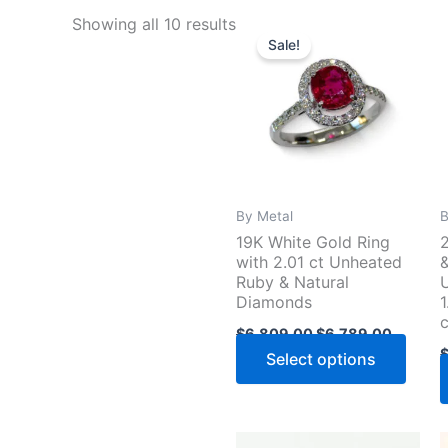
Showing all 10 results
Sale!
By Metal
B
19K White Gold Ring
with 2.01 ct Unheated
Ruby & Natural
Diamonds
Original
Current
$
6,809.00
$
6,789.00
price
price
Select options
was:
is:
$6,809.00.
$6,789.