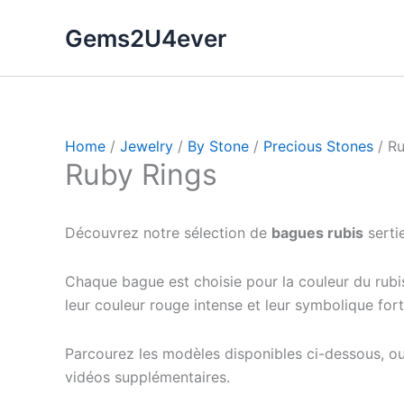
Skip
Gems2U4ever
to
content
Home
/
Jewelry
/
By Stone
/
Precious Stones
/ Ru
Ruby Rings
Découvrez notre sélection de
bagues rubis
sertie
Chaque bague est choisie pour la couleur du rubis,
leur couleur rouge intense et leur symbolique fort
Parcourez les modèles disponibles ci-dessous, ou co
vidéos supplémentaires.