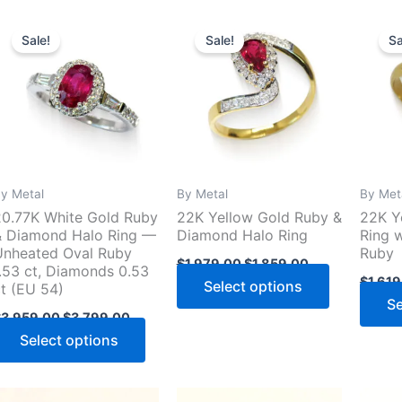
Sale!
Sale!
Sa
y Metal
By Metal
By Met
20.77K White Gold Ruby
22K Yellow Gold Ruby &
22K Y
& Diamond Halo Ring —
Diamond Halo Ring
Ring 
Unheated Oval Ruby
Ruby
Original
Current
$
1,979.00
$
1,859.00
1.53 ct, Diamonds 0.53
price
price
$
1,61
Select options
ct (EU 54)
was:
is:
Se
$1,979.00.
$1,859.00.
Original
Current
$
3,959.00
$
3,799.00
price
price
Select options
00.
was:
is:
$3,959.00.
$3,799.00.