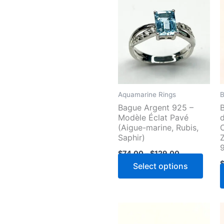
Aquamarine Rings
B
Bague Argent 925 –
Modèle Éclat Pavé
d
(Aigue-marine, Rubis,
C
Saphir)
Price
$
74.00
–
$
129.00
range:
This
Select options
$74.00
through
produ
$129.00
has
multi
varian