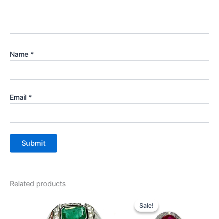
Name
*
Email
*
Related products
Sale!
Sale!