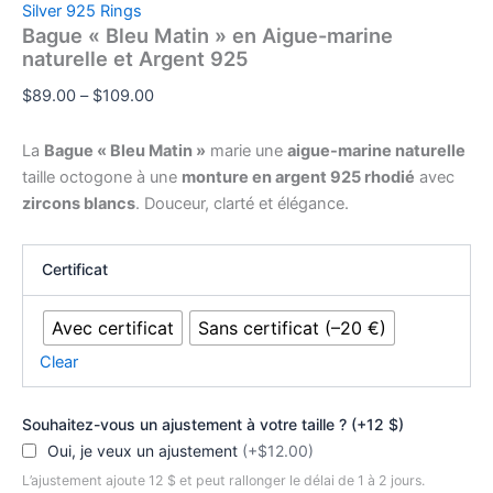
Silver 925 Rings
Bague « Bleu Matin » en Aigue-marine
naturelle et Argent 925
Price
$
89.00
–
$
109.00
range:
$89.00
La
Bague « Bleu Matin »
marie une
aigue-marine naturelle
through
taille octogone à une
monture en argent 925 rhodié
avec
$109.00
zircons blancs
. Douceur, clarté et élégance.
Certificat
Avec certificat
Sans certificat (–20 €)
Clear
Souhaitez-vous un ajustement à votre taille ? (+12 $)
Oui, je veux un ajustement
(+$12.00)
L’ajustement ajoute 12 $ et peut rallonger le délai de 1 à 2 jours.