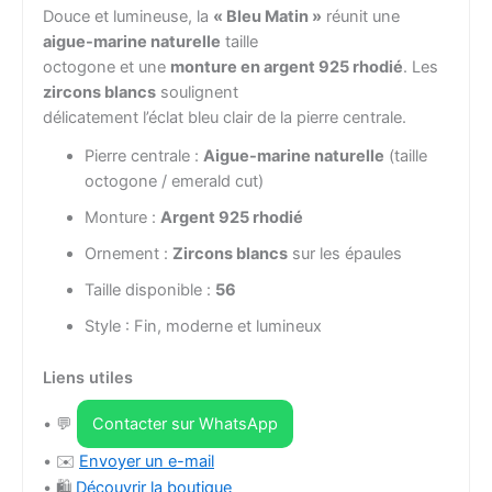
Douce et lumineuse, la
« Bleu Matin »
réunit une
aigue-marine naturelle
taille
octogone et une
monture en argent 925 rhodié
. Les
zircons blancs
soulignent
délicatement l’éclat bleu clair de la pierre centrale.
Pierre centrale :
Aigue-marine naturelle
(taille
octogone / emerald cut)
Monture :
Argent 925 rhodié
Ornement :
Zircons blancs
sur les épaules
Taille disponible :
56
Style : Fin, moderne et lumineux
Liens utiles
• 💬
Contacter sur WhatsApp
• ✉️
Envoyer un e-mail
• 🛍️
Découvrir la boutique