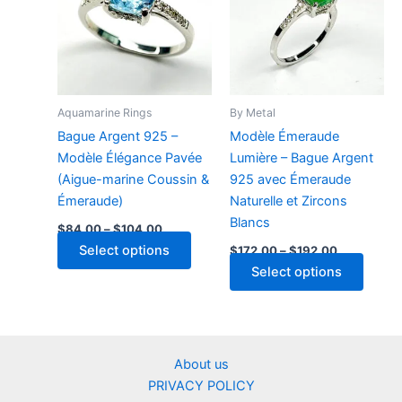
The
options
may
be
chosen
on
Aquamarine Rings
By Metal
the
Bague Argent 925 –
Modèle Émeraude
product
Modèle Élégance Pavée
Lumière – Bague Argent
page
(Aigue-marine Coussin &
925 avec Émeraude
Émeraude)
Naturelle et Zircons
Blancs
Price
$
84.00
–
$
104.00
range:
Price
This
Select options
$
172.00
–
$
192.00
$84.00
range:
through
product
This
Select options
$172.00
$104.00
has
through
produ
$192.00
multiple
has
variants.
multip
The
varian
About us
options
The
PRIVACY POLICY
may
optio