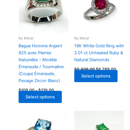
By Metal
By Metal
Bague Homme Argent
19K White Gold Ring with
925 avec Pierres
2.01 ct Unheated Ruby &
Naturelles – Modèle
Natural Diamonds
Émeraude / Tourmaline
Original
Current
$
6,809.00
$
6,789.00
price
price
(Coupe Émeraude,
Select options
was:
is:
Pavage Zircon Blanc)
$6,809.00.
$6,789
Price
$
109.00
–
$
219.00
range:
This
Select options
$109.00
through
product
$219.00
has
multiple
variants.